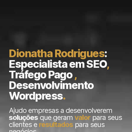
Dionatha Rodrigues
:
Especialista em SEO
,
Tráfego Pago
,
Desenvolvimento
Wordpress
.
Ajudo empresas a desenvolverem
soluções
que geram
valor
para seus
clientes e
resultados
para seus
negócios.